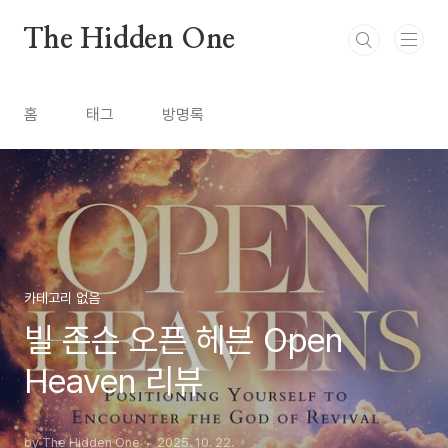
본문 바로가기
The Hidden One
홈
태그
방명록
카테고리 없음
빌 존슨 오픈 헤븐 Open
Heaven 리뷰
by The Hidden One
2025. 10. 22.